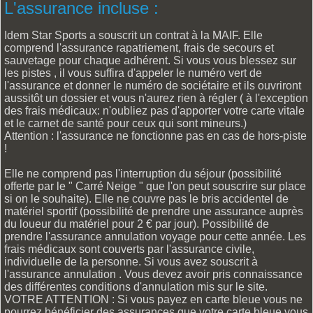
L'assurance incluse :
Idem Star Sports a souscrit un contrat à la MAIF. Elle
comprend l'assurance rapatriement, frais de secours et
sauvetage pour chaque adhérent. Si vous vous blessez sur
les pistes , il vous suffira d'appeler le numéro vert de
l'assurance et donner le numéro de sociétaire et ils ouvriront
aussitôt un dossier et vous n'aurez rien à régler ( à l'exception
des frais médicaux: n'oubliez pas d'apporter votre carte vitale
et le carnet de santé pour ceux qui sont mineurs.)
Attention : l'assurance ne fonctionne pas en cas de hors-piste
!
Elle ne comprend pas l'interruption du séjour (possibilité
offerte par le " Carré Neige " que l'on peut souscrire sur place
si on le souhaite). Elle ne couvre pas le bris accidentel de
matériel sportif (possibilité de prendre une assurance auprès
du loueur du matériel pour 2 € par jour). Possibilité de
prendre l'assurance annulation voyage pour cette année. Les
frais médicaux sont couverts par l'assurance civile,
individuelle de la personne. Si vous avez souscrit à
l'assurance annulation . Vous devez avoir pris connaissance
des différentes conditions d'annulation mis sur le site.
VOTRE ATTENTION : Si vous payez en carte bleue vous ne
pourrez bénéficier des assurances que votre carte bleue vous